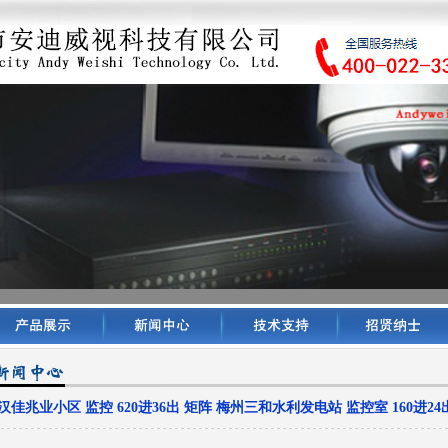
汉佳兆业小区 监控 620进36出 矩阵 梅州三和水利发电站 监控室 160进