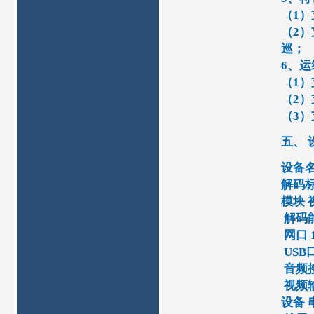
（1
（2
巡；
6、运
（1
（2）
（3
五、 
设备名
解码标准
模块 
解码能力
网口 1
USB口
音频接
视频输
设备 串