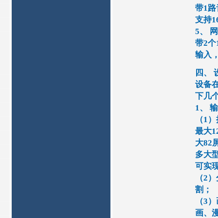
带1路
支持1
5、 
带2个
输入
四、 
设备
下几
1、 
（1
最大1
大82
多大
可实
（2
割；
（3
画、