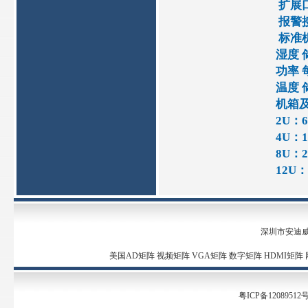
扩展口
报警接
标准机箱
湿度 
功率 
温度 储
机箱及
2U：
4U：
8U：
12U
深圳市安迪
美国AD矩阵
视频矩阵
VGA矩阵
数字矩阵
HDMI矩阵
粤ICP备12089512