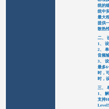
统的
统中
最大
提供
散热
二、 
1、
2、 
音频
3、 
最多6
时，
时，设
三、 
1、 
支持H.2
Leve