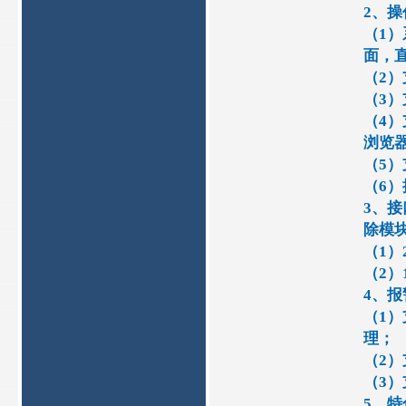
2、
（1）
面，
（2
（3
（4）
浏览器
（5
（6
3、接
除模
（1）
（2）
4、报
（1）
理；
（2
（3
5、